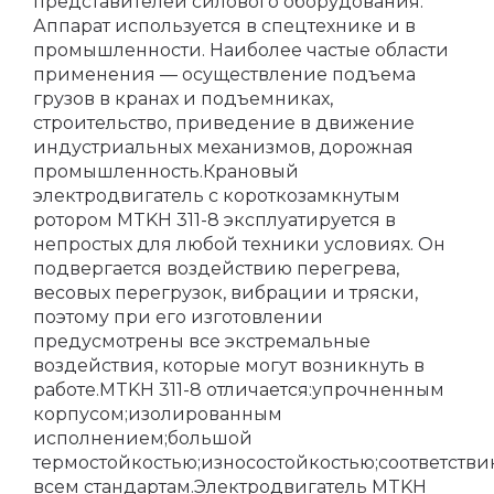
представителей силового оборудования.
Аппарат используется в спецтехнике и в
промышленности. Наиболее частые области
применения — осуществление подъема
грузов в кранах и подъемниках,
строительство, приведение в движение
индустриальных механизмов, дорожная
промышленность.Крановый
электродвигатель с короткозамкнутым
ротором MTKH 311-8 эксплуатируется в
непростых для любой техники условиях. Он
подвергается воздействию перегрева,
весовых перегрузок, вибрации и тряски,
поэтому при его изготовлении
предусмотрены все экстремальные
воздействия, которые могут возникнуть в
работе.MTKH 311-8 отличается:упрочненным
корпусом;изолированным
исполнением;большой
термостойкостью;износостойкостью;соответств
всем стандартам.Электродвигатель MTKH